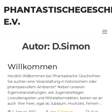
Zum
PHANTASTISCHEGESCH
Inhalt
springen
E.V.
Autor:
D.Simon
Willkommen
Herzlich Willkommen bei Phantastische Geschichten
Sie suchen eine Veranstaltung in historischem oder
phantasievollem Ambiente? Neben unseren
Eigenveranstaltungen, wie Jugendzeltlager,
Liverollenspielen und Mittelaltermärkten, bieten wir an
auch Ihre Feier, egal ob Jubiläum, Hochzeit, Firmen-…
D.Simon
Aus
1. Januar 2012
Von